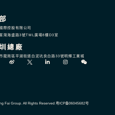
部
國際控股有限公司
荃灣海盛路3號TML廣場8樓D3室
圳總廠
市龍崗區平湖街道白泥坑良白路33號
明輝工業城
g Fai Group. All Rights Reserved.
粤ICP备06045682号