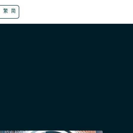
N
繁
简