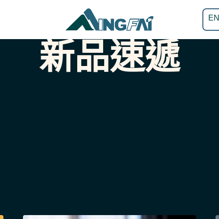
E
新品速遞