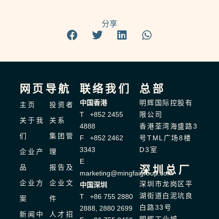
分享
网页导航
联络我们
总部
中国香港
明辉国际控股有
主页
投资者
T +852 2455
限公司
关于我
关系
4888
香港荃湾海盛路3
们
集团管
F +852 2462
号TML广场8楼
3343
D3室
企业产
理
E
品
报告及
深圳总厂
marketing@mingfaigroup.com
企业方
企业文
深圳市龙岗区平
中国深圳
湖街道白泥坑良
T +86 755 2880
案
件
白路33号
2888, 2880 2699
新闻中
人才招