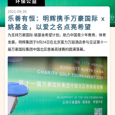
环保公益
2021-09-26
乐善有恒：明辉携手万豪国际 x
姚基金，以爱之名点亮希望
为支持万豪国际·姚基金希望计划，助力中国青少年教育、体育
发展，明辉集团于9月24日在北京富力万丽酒店参与见证第十一
届万豪国际集团中国北区慈善高球赛的圆满落幕。